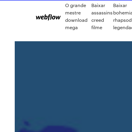
O grande
Baixar
Baixar
mestre
assassins
bohemi
download
creed
rhapsod
mega
filme
legenda