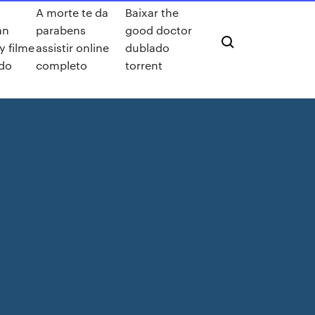
A morte te da
Baixar the
an
parabens
good doctor
y filme
assistir online
dublado
do
completo
torrent